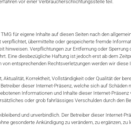
fahren vor einer Verbraucherschlichtungsstelle teil.
 TMG für eigene Inhalte auf diesen Seiten nach den allgemei
ht verpflichtet, übermittelte oder gespeicherte fremde Info
gkeit hinweisen. Verpflichtungen zur Entfernung oder Sperrun
rt. Eine diesbezügliche Haftung ist jedoch erst ab dem Zeitp
n von entsprechenden Rechtsverletzungen werden wir diese 
, Aktualität, Korrektheit, Vollständigkeit oder Qualität der be
eiber dieser Internet-Präsenz, welche sich auf Schäden mate
ebotenen Informationen und Inhalte dieser Internet-Präsenz 
sätzliches oder grob fahrlässiges Verschulden durch den Betr
ibleibend und unverbindlich. Der Betreiber dieser Internet-Prä
hne gesonderte Ankündigung zu verändern, zu ergänzen, zu l