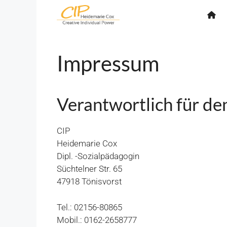
Zum
Inhalt
springen
Impressum
Verantwortlich für den
CIP
Heidemarie Cox
Dipl. -Sozialpädagogin
Süchtelner Str. 65
47918 Tönisvorst
Tel.: 02156-80865
Mobil.: 0162-2658777