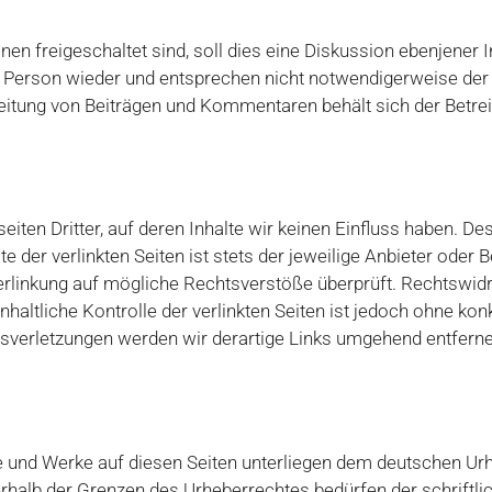
en freigeschaltet sind, soll dies eine Diskussion ebenjener
Person wieder und entsprechen nicht notwendigerweise der M
tung von Beiträgen und Kommentaren behält sich der Betreib
iten Dritter, auf deren Inhalte wir keinen Einfluss haben. De
der verlinkten Seiten ist stets der jeweilige Anbieter oder Be
erlinkung auf mögliche Rechtsverstöße überprüft. Rechtswidr
nhaltliche Kontrolle der verlinkten Seiten ist jedoch ohne ko
sverletzungen werden wir derartige Links umgehend entferne
lte und Werke auf diesen Seiten unterliegen dem deutschen Urhe
erhalb der Grenzen des Urheberrechtes bedürfen der schriftl